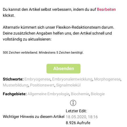
Sonic Hedgehog
bezeichnet. Dadurch werden indirekt räumliche Positionsinformationen
TGF-β
Du kannst den Artikel selbst verbessern, indem du auf
Bearbeiten
vermittelt.
BMP
klickst.
Wnt
FGF
Alternativ kümmert sich unser Flexikon-Redaktionsteam darum.
Deine zusätzlichen Angaben helfen uns, den Artikel schnell und
vollständig zu aktualisieren:
500
Zeichen verbleibend. Mindestens 5 Zeichen benötigt.
Absenden
Stichworte:
Embryogenese
,
Embryonalentwicklung
,
Morphogenese
,
Musterbildung
,
Positionswert
,
Signalmolekül
Fachgebiete:
Allgemeine Embryologie
,
Biochemie
,
Biologie
Letzter Edit:
Wichtiger Hinweis zu diesem Artikel
18.05.2020, 18:16
8.926 Aufrufe