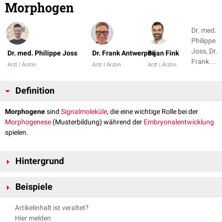
Morphogen
Dr. med.
Philippe
Joss, Dr.
Dr. med. Philippe Joss
Dr. Frank Antwerpes
Bijan Fink
Frank
Arzt | Ärztin
Arzt | Ärztin
Arzt | Ärztin
Antwerpe
+ 1
Definition
Morphogene
sind
Signalmoleküle
, die eine wichtige Rolle bei der
Morphogenese
(Musterbildung) während der
Embryonalentwicklung
spielen.
Hintergrund
Morphogene werden von
Zellen
sezerniert und verteilen sich dann
Beispiele
ungleichmäßig im
Gewebe
. Aufgrund des entstehenden
Konzentrationsgradienten werden in den jeweiligen Zielzellen
Retinsäuren
Artikelinhalt ist veraltet?
unterschiedliche
Gene
exprimiert. Diese graduelle Reaktion je nach
Lefty
Hier melden
vorliegender Konzentration des Morphogens wird als
French Flag Model