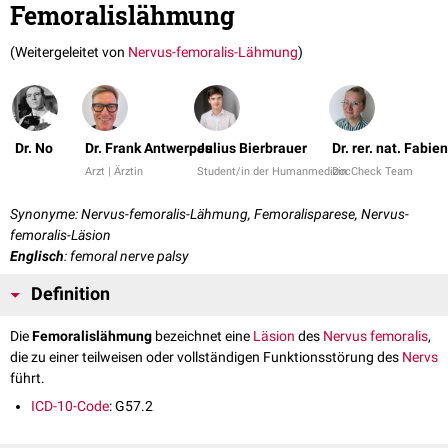
Femoralislähmung
(Weitergeleitet von
Nervus-femoralis-Lähmung
)
Dr. No
Dr. Frank Antwerpes
Julius Bierbrauer
Dr. rer. nat. Fabi
Arzt | Ärztin
Student/in der Humanmedizin
DocCheck Team
Synonyme: Nervus-femoralis-Lähmung, Femoralisparese, Nervus-
femoralis-Läsion
Englisch
: femoral nerve palsy
Definition
Die
Femoralislähmung
bezeichnet eine
Läsion
des
Nervus femoralis
,
die zu einer teilweisen oder vollständigen Funktionsstörung des
Nervs
führt.
ICD-10-Code
: G57.2