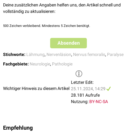
operative
Resektion
von Tumoren oder anderen
auf der betroffenenen Seite.
Deine zusätzlichen Angaben helfen uns, den Artikel schnell und
Aneurysma
der
Arteria iliaca
oder
femoralis
Raumforderungen
vollständig zu aktualisieren:
Genetische
Neuropathien
Die resultierenden Sensibilitätsausfälle (
Hypästhesie
) betreffen die
Behandlung der
Grunderkrankung
Oberschenkelvorderseite und die Unterschenkelinnenseite. Hinzu tritt ein
Optimierung des
Blutzuckerspiegels
bei Diabetes mellitus
Ausfall des
Patellarsehnenreflexes
.
500
Zeichen verbleibend. Mindestens 5 Zeichen benötigt.
Immunsuppressive Therapie
bei Autoimmunerkrankungen
Absenden
Stichworte:
Lähmung
,
Nervenläsion
,
Nervus femoralis
,
Paralyse
Fachgebiete:
Neurologie
,
Pathologie
Letzter Edit:
Wichtiger Hinweis zu diesem Artikel
25.11.2024, 14:29
28.181 Aufrufe
Nutzung:
BY-NC-SA
Empfehlung