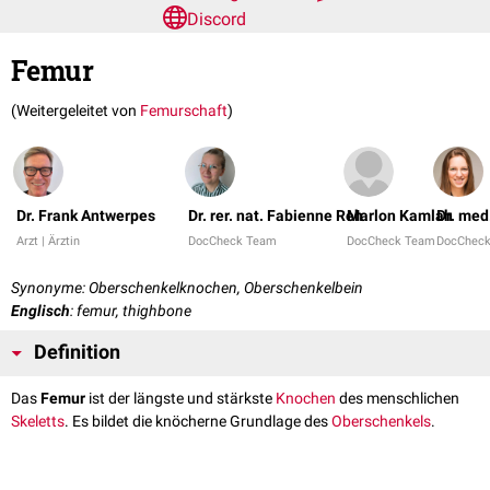
Discord
Femur
(Weitergeleitet von
Femurschaft
)
Dr. Frank Antwerpes
Dr. rer. nat. Fabienne Reh
Marlon Kamlah
Dr. med
Arzt | Ärztin
DocCheck Team
DocCheck Team
DocChec
Synonyme: Oberschenkelknochen, Oberschenkelbein
Englisch
: femur, thighbone
Definition
Das
Femur
ist der längste und stärkste
Knochen
des menschlichen
Skeletts
. Es bildet die knöcherne Grundlage des
Oberschenkels
.