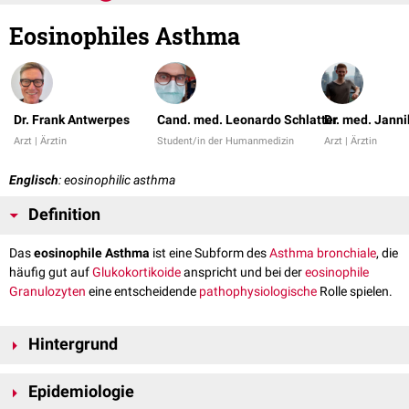
Eosinophiles Asthma
Dr. Frank Antwerpes
Cand. med. Leonardo Schlatter
Dr. med. Janni
Arzt | Ärztin
Student/in der Humanmedizin
Arzt | Ärztin
Englisch
: eosinophilic asthma
Definition
Das
eosinophile Asthma
ist eine Subform des
Asthma bronchiale
, die
häufig gut auf
Glukokortikoide
anspricht und bei der
eosinophile
Granulozyten
eine entscheidende
pathophysiologische
Rolle spielen.
Hintergrund
Bisher (2019) existiert keine einheitliche Definition des eosinophilen
Epidemiologie
Asthmas. Dieser Subtyp wurde eingeführt, da bei einigen Patienten mit