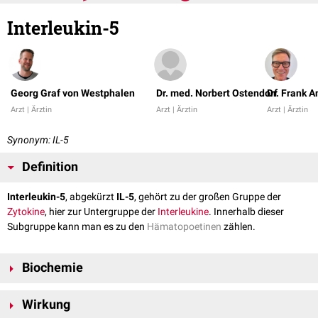
Interleukin-5
Georg Graf von Westphalen
Dr. med. Norbert Ostendorf
Dr. Frank 
Arzt | Ärztin
Arzt | Ärztin
Arzt | Ärztin
Synonym: IL-5
Definition
Interleukin-5
, abgekürzt
IL-5
, gehört zu der großen Gruppe der
Zytokine
, hier zur Untergruppe der
Interleukine
. Innerhalb dieser
Subgruppe kann man es zu den
Hämatopoetinen
zählen.
Biochemie
Interleukin-5 ist ein
Homodimer
und besteht aus 115
Aminosäuren
. Es
Wirkung
wird von den
T-Helfer-Zellen
des Typs 2 und von
Mastzellen
produziert.