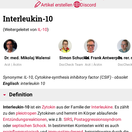
Artikel erstellen
Discord
Interleukin-10
(Weitergeleitet von
IL-10
)
Dr. med. Mikolaj Walensi
Simon Schuckel
Dr. Frank Antwerpes
Dr. rer
Arzt | Ärztin
DocCheck Team
Arzt | Ärztin
DocChec
Synonyme: IL-10, Cytokine-synthesis inhibitory factor (CSIF) - obsolet
Englisch
: interleukin 10
Definition
Interleukin-10
ist ein
Zytokin
aus der Familie der
Interleukine
. Es zählt
zu den
pleiotropen
Zytokinen und hemmt im Körper ablaufende
Entzündungsreaktionen
, wie z.B.
SIRS
,
Postaggressionssyndrom
oder
septischen Schock
. In bestimmten Kontexten wirkt es auch
proinflammatorisch
und
immunstimulierend
, beispielsweise durch die