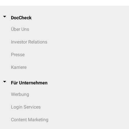
Antikörperproduktion
Suppression
der
Transkription
von
NF-κB
Hemmung der Aktivierung der
Cyclooxygenase-2
durch
DocCheck
Lipopolysaccharide
in Monozyten
Über Uns
Investor Relations
Presse
Karriere
Für Unternehmen
Werbung
Login Services
Content Marketing