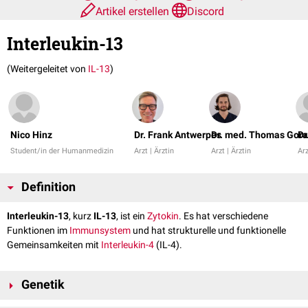
Artikel erstellen
Discord
Interleukin-13
(Weitergeleitet von
IL-13
)
Nico Hinz
Dr. Frank Antwerpes
Dr. med. Thomas Gora
Dr
Student/in der Humanmedizin
Arzt | Ärztin
Arzt | Ärztin
Arz
Definition
Interleukin-13
, kurz
IL-13
, ist ein
Zytokin
. Es hat verschiedene
Funktionen im
Immunsystem
und hat strukturelle und funktionelle
Gemeinsamkeiten mit
Interleukin-4
(IL-4).
Genetik
Interleukin-13 wird durch das
Gen
IL13
kodiert, das sich mit einer Länge