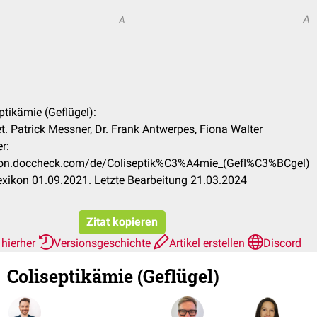
A
A
eptikämie (Geflügel):
. Patrick Messner, Dr. Frank Antwerpes, Fiona Walter
r:
xikon.doccheck.com/de/Coliseptik%C3%A4mie_(Gefl%C3%BCgel)
xikon 01.09.2021. Letzte Bearbeitung 21.03.2024
Zitat kopieren
 hierher
Versionsgeschichte
Artikel erstellen
Discord
Coliseptikämie (Geflügel)