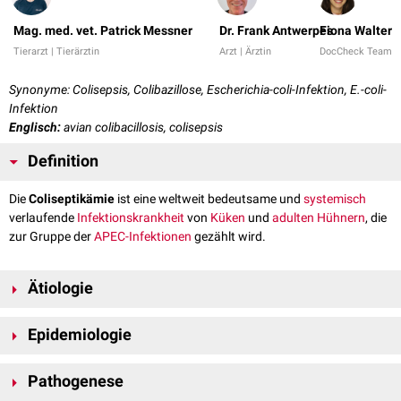
Mag. med. vet. Patrick Messner
Dr. Frank Antwerpes
Fiona Walter
Tierarzt | Tierärztin
Arzt | Ärztin
DocCheck Team
Synonyme: Colisepsis, Colibazillose, Escherichia-coli-Infektion, E.-coli-
Infektion
Englisch:
avian colibacillosis, colisepsis
Definition
Die
Coliseptikämie
ist eine weltweit bedeutsame und
systemisch
verlaufende
Infektionskrankheit
von
Küken
und
adulten
Hühnern
, die
zur Gruppe der
APEC-Infektionen
gezählt wird.
Ätiologie
Escherichia coli
ist ein
gramnegatives
und bewegliches
Epidemiologie
Stäbchenbakterium
, das zwischen 2 und 6
µm
groß ist und zur
Familie
der
Enterobacteriaceae
gehört.
Escherichia coli ist
ubiquitär
verbreitet und Bestandteil der normalen
Beim
Pathogenese
Geflügel
werden hauptsächlich die
Serotypen
O1, O2, O35, O36,
Darmflora
. Grundsätzlich sind alle Nutzgeflügelarten gegenüber einer
O78 und O111 isoliert, die allesamt zu den aviär-pathogenen