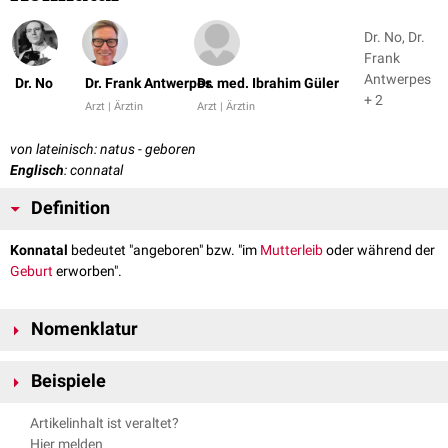
Dr. No, Dr.
Frank
Antwerpes
Dr. No
Dr. Frank Antwerpes
Dr. med. Ibrahim Güler
+ 2
Arzt | Ärztin
Arzt | Ärztin
von lateinisch: natus - geboren
Englisch
: connatal
Definition
Konnatal
bedeutet "angeboren" bzw. "im
Mutterleib
oder während der
Geburt
erworben".
Nomenklatur
Die Begriffe "konnatal" und "
kongenital
" werden in der medizinischen
Beispiele
Alltagssprache weitgehend synonym eingesetzt. "Konnatal" verwendet
man aber im engeren Sinn vor allem für Störungen, die durch Einflüsse im
Konnatale Zytomegalievirus-Infektion
Artikelinhalt ist veraltet?
Mutterleib entstehen, während als "kongenital" auch
hereditäre
Konnatale Listeriose
Hier melden
Erkrankungen des Neugeborenen bezeichnet werden.