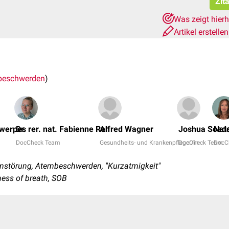
Zit
Was zeigt hier
Artikel erstelle
beschwerden
)
twerpes
Dr. rer. nat. Fabienne Reh
Alfred Wagner
Joshua Soed
Nat
DocCheck Team
Gesundheits- und Krankenpfleger/in
DocCheck Team
DocC
mstörung, Atembeschwerden, "Kurzatmigkeit"
ness of breath, SOB