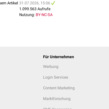
sem Artikel
31.07.2026, 15:06
ns
1.099.563 Aufrufe
Nutzung:
BY-NC-SA
ippenfraktur
oder
Rippenprellung
)
hen
alsklerose
Für Unternehmen
Werbung
Login Services
Content Marketing
Marktforschung