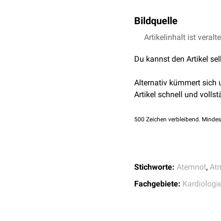
Atemwegswiderständ
potenziell lebensbedrohl
Elektrokardiografie
(E
Lungenembolie
Pulmonale
Dehnungs
Bildquelle
Echokardiografie
Lungenemphysem
Allgemeine Maßnahmen
oder Entzündungen ak
POCUS
(
Lungenultras
Lungenfibrose
Vitalparameter sowie bei
Artikelinhalt ist veralt
Bildquelle Causa obs
Propriozeptive Affer
Bronchoskopie
Mukoviszidose
Patienten mit chronisch
Atemarbeit vermitteln
Lungenfunktionstest
Pneumothorax
Sauerstoffsättigung von
Du kannst den Artikel se
Neben peripheren Mecha
Pulsoxymetrie
Pleuraerguss
nichtinvasive Beatmung
der Dyspnoe, indem sie de
Mediastinoskopie
Pleuramesotheliom
Alternativ kümmert sich
Die weitere Behandlung e
subjektive Intensität de
Labordiagnostik
Pneumonie
Artikel schnell und vollst
liegenden Erkrankung.
Bronchodilatatoren
un
Blutbild
Trachealstenose
Diuretika
sowie ggf.
V
Blutgasanalyse
Lungenödem
500
Zeichen verbleibend. Mindes
Antikoagulation
und 
BNP
/
NT-proBNP
Antibiotika
bei bakteri
Kardiale Ursachen
D-Dimere
Thoraxdrainage
bei
P
Troponin
Herzinsuffizienz
Behandlung einer
met
Herzklappenerkranku
Stichworte:
Atemnot
,
At
Anxiolyse
und
Atemth
Myokarditis
Fachgebiete:
Kardiologi
Myokardinfarkt
Bei chronischer Dyspno
Perikarderguss
Gewichtsreduktion bei A
Symptomlinderung beitr