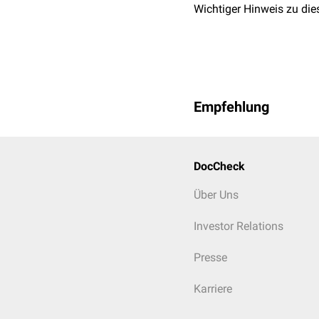
Skelettale Ursachen
Wichtiger Hinweis zu die
Spondylitis ankylosa
Kyphoskoliose
Thoraxtrauma
(z.B.
R
Neuromuskuläre Ursac
Empfehlung
Amyotrophische Later
Myasthenia gravis
Poliomyelitis
Rekurrensparese
DocCheck
Tumorkachexie
Über Uns
Psychogene Ursachen
Investor Relations
Depression
Stresssyndrom
Presse
Angststörungen
Hyperventilation
Karriere
Sonstige Ursachen