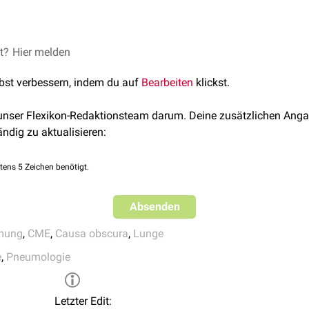
e
, verminderte
Lungencompliance
oder eine gesteigerte
Atemarb
icher Ursachen Priorität. Das Vorgehen orientiert sich am
ABCDE
KG)
- und
Irritant-Rezeptoren
, die u.a. bei interstitiellen Lungenerkr
 umfassen die
Oberkörperhochlagerung
, die kontinuierliche Üb
tiviert werden können.
Causa obscura – Tückischer Thunfisch
chall
)
 Bedarf die
Sauerstoffgabe
. Die Sauerstofftherapie sollte zielger
et?
cura: © Alexander Lyashkov /
Hier melden
Unsplash
enzen
aus Atemmuskulatur und Thoraxwand, die Informationen üb
hyperkapnischer
respiratorischer Insuffizienz (z.B.
COPD
) wird i
.
(z.B.
Spirometrie
)
 88–92 % angestrebt. Reichen konservative Maßnahmen nicht a
lbst verbessern, indem du auf
Bearbeiten
klickst.
nismen beeinflussen auch psychische Faktoren wie Angst oder
(NIV) oder eine
invasive Beatmung
erforderlich sein.
n Atemantrieb und die kortikale Verarbeitung respiratorischer R
 unser Flexikon-Redaktionsteam darum. Deine zusätzlichen Anga
rfolgt ursachenspezifisch, beispielsweise durch:
r Dyspnoe korreliert daher nicht immer mit dem objektiven Schwe
ändig zu aktualisieren:
d gegebenenfalls
Glukokortikoide
bei Asthma bronchiale oder
asodilatatoren
bei akuter kardialer Stauung oder
Lungenödem
tens 5 Zeichen benötigt.
gegebenenfalls
Rekanalisationstherapie
bei
Lungenembolie
eller
Pneumonie
Absenden
neumothorax
oder größerem Pleuraerguss
abolischen Azidose
oder Anämie
ngen
(beispielsweise
Mitralstenose
)
mung
,
CME
,
Causa obscura
,
Lunge
erapie
bei psychogen bedingter Dyspnoe nach Ausschluss orga
e
,
Pneumologie
e können zusätzlich pneumologische
Rehabilitation
,
Atemphysiot
dipositas sowie eine
Langzeit-Sauerstofftherapie
bei entsprechen
agen. Im
palliativen
Setting können niedrig dosierte
Opioide
die 
Letzter Edit: