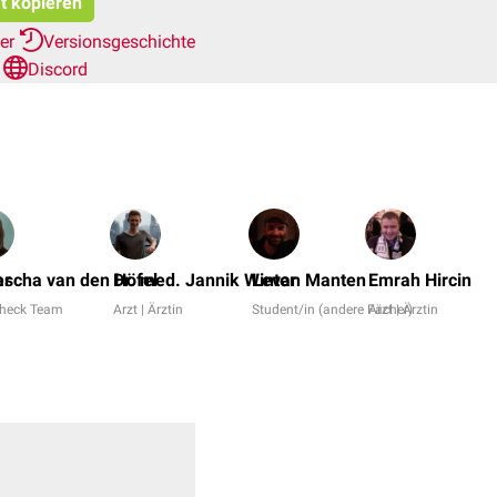
at kopieren
her
Versionsgeschichte
n
Discord
er
ascha van den Höfel
Dr. med. Jannik Winter
Levan Manten
Emrah Hircin
heck Team
Arzt | Ärztin
Student/in (andere Fächer)
Arzt | Ärztin