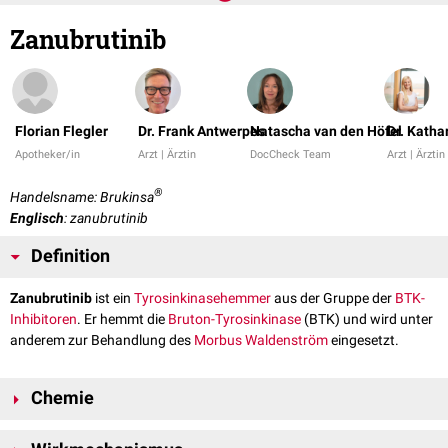
Zanubrutinib
Florian Flegler
Dr. Frank Antwerpes
Natascha van den Höfel
Dr. Katha
Apotheker/in
Arzt | Ärztin
DocCheck Team
Arzt | Ärztin
®
Handelsname: Brukinsa
Englisch
: zanubrutinib
Definition
Zanubrutinib
ist ein
Tyrosinkinasehemmer
aus der Gruppe der
BTK-
Inhibitoren
. Er hemmt die
Bruton-Tyrosinkinase
(BTK) und wird unter
anderem zur Behandlung des
Morbus Waldenström
eingesetzt.
Chemie
Zanubrutinib ist ein Tetrahydropyrazolo[1,5-a]pyrimidin-
Derivat
. Es