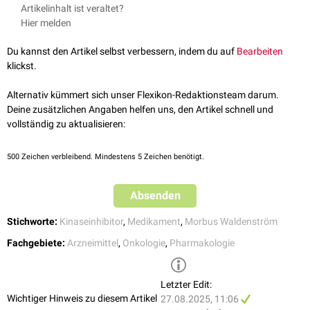
↑
Zanubrutinib in der pubchem-Datenbank
; aufgerufen am
Husten
Artikelinhalt ist veraltet?
verstoffwechselt werden (z.B.
Midazolam
,
Ciclosporin
), erhöhen.
18.01.2022
Durchfall
,
Verstopfung
Hier melden
Zanubrutinib verringert die Konzentration von
CYP2C19
-Substraten
2,0
2,1
2,2
2,3
2,4
2,5
↑
Fachinformation von Brukinsa 80 mg
,
Hautausschlag
(z.B.
Omeprazol
)
aufgerufen am 06.05.2025
Rückenschmerzen
,
Arthralgie
Du kannst den Artikel selbst verbessern, indem du auf
Bearbeiten
Zanubrutinib kann die Plasmaspiegel von
P-gp
-Substraten (z.B.
↑
Zanubrutinib in der gelben Liste
, aufgerufen am 18.01.2022
Erschöpfung
,
Asthenie
klickst.
Digoxin
) erhöhen
↑
Pharmazeutische Zeitung online
: Neue Option bei Morbus
Waldenström; aufgerufen am 18.01.2022
Alternativ kümmert sich unser Flexikon-Redaktionsteam darum.
Deine zusätzlichen Angaben helfen uns, den Artikel schnell und
vollständig zu aktualisieren:
500
Zeichen verbleibend. Mindestens 5 Zeichen benötigt.
Absenden
Stichworte:
Kinaseinhibitor
,
Medikament
,
Morbus Waldenström
Fachgebiete:
Arzneimittel
,
Onkologie
,
Pharmakologie
Letzter Edit:
Wichtiger Hinweis zu diesem Artikel
27.08.2025, 11:06