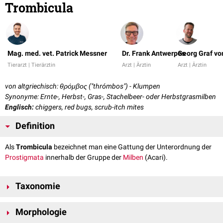
Trombicula
Mag. med. vet. Patrick Messner
Dr. Frank Antwerpes
Georg Graf vo
Tierarzt | Tierärztin
Arzt | Ärztin
Arzt | Ärztin
von altgriechisch: θρόμβος ("thrómbos") - Klumpen
Synonyme: Ernte-, Herbst-, Gras-, Stachelbeer- oder Herbstgrasmilben
Englisch:
chiggers, red bugs, scrub-itch mites
Definition
Als
Trombicula
bezeichnet man eine Gattung der Unterordnung der
Prostigmata
innerhalb der Gruppe der
Milben
(Acari).
Taxonomie
Stamm:
Arthropoda
Morphologie
Unterstamm:
Amandibulata