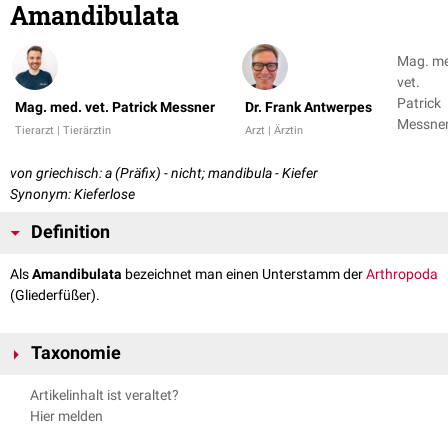
Amandibulata
Mag. m
vet.
Patrick
Mag. med. vet. Patrick Messner
Dr. Frank Antwerpes
Messner
Tierarzt | Tierärztin
Arzt | Ärztin
Dr. Fran
Antwer
von griechisch: a (Präfix) - nicht; mandibula - Kiefer
Synonym: Kieferlose
Definition
Als
Amandibulata
bezeichnet man einen Unterstamm der
Arthropoda
(Gliederfüßer).
Taxonomie
Der Unterstamm Amandibulata teilt sich in die Klassen
Artikelinhalt ist veraltet?
Merostomata
(Haftmünder, umstrittenes
Taxon
),
Hier melden
Arachnida
(Spinnentiere) und