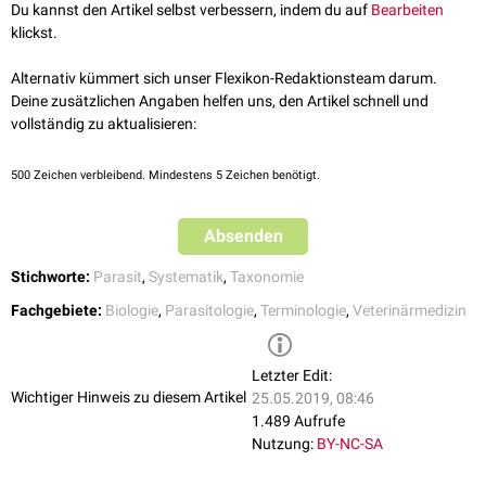
Pantopoda
(Asselspinnen) auf.
Du kannst den Artikel selbst verbessern, indem du auf
Bearbeiten
klickst.
Medizinisch
wichtige Vertreter der Amandibulata sind
Ixodida
(Zecken).
Alternativ kümmert sich unser Flexikon-Redaktionsteam darum.
Deine zusätzlichen Angaben helfen uns, den Artikel schnell und
vollständig zu aktualisieren:
500
Zeichen verbleibend. Mindestens 5 Zeichen benötigt.
Absenden
Stichworte:
Parasit
,
Systematik
,
Taxonomie
Fachgebiete:
Biologie
,
Parasitologie
,
Terminologie
,
Veterinärmedizin
Letzter Edit:
Wichtiger Hinweis zu diesem Artikel
25.05.2019, 08:46
1.489 Aufrufe
Nutzung:
BY-NC-SA