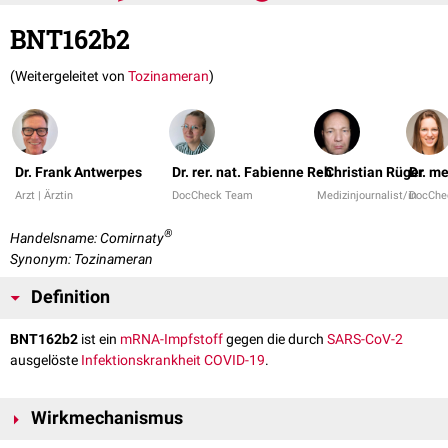
BNT162b2
(Weitergeleitet von
Tozinameran
)
Dr. Frank Antwerpes
Dr. rer. nat. Fabienne Reh
- Christian Rüger
Dr. m
Arzt | Ärztin
DocCheck Team
Medizinjournalist/in
DocChe
®
Handelsname: Comirnaty
Synonym: Tozinameran
Definition
BNT162b2
ist ein
mRNA-Impfstoff
gegen die durch
SARS-CoV-2
ausgelöste
Infektionskrankheit
COVID-19
.
Wirkmechanismus