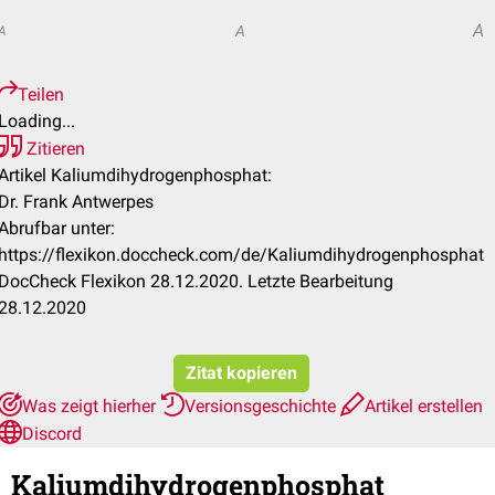
A
A
A
Teilen
Loading...
Zitieren
Artikel Kaliumdihydrogenphosphat:
Dr. Frank Antwerpes
Abrufbar unter:
https://flexikon.doccheck.com/de/Kaliumdihydrogenphosphat
DocCheck Flexikon 28.12.2020. Letzte Bearbeitung
28.12.2020
Zitat kopieren
Was zeigt hierher
Versionsgeschichte
Artikel erstellen
Discord
Kaliumdihydrogenphosphat