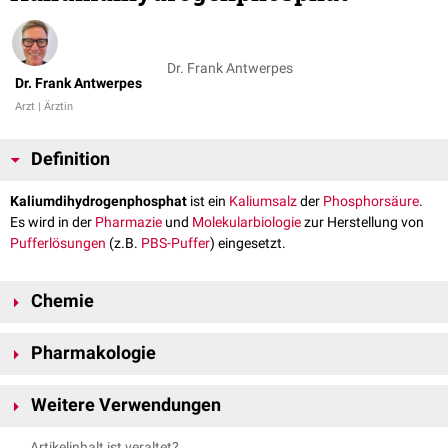
Dr. Frank Antwerpes
Dr. Frank Antwerpes
Arzt | Ärztin
Definition
Kaliumdihydrogenphosphat
ist ein
Kalium
salz
der
Phosphorsäure
.
Es wird in der
Pharmazie
und
Molekularbiologie
zur Herstellung von
Pufferlösungen
(z.B.
PBS-Puffer
) eingesetzt.
Chemie
Wasserfreies Kaliumdihydrogenphosphat liegt bei Zimmertemperatur als
Pharmakologie
geruchs- und farblose, kristalline,
hygroskopische
Verbindung vor. Die
Summenformel lautet KH
PO
.
2
4
Kaliumdihydrogenphosphat wird als pH-Puffer in
Weitere Verwendungen
Arzneimittelzubereitungen
verwendet. Durch Mischung von
Dikaliumhydrogenphosphat
, Kaliumdihydrogenphosphat und
Kaliumdihydrogenphosphat ist ein Lebensmittelzusatzstoff unter der
Artikelinhalt ist veraltet?