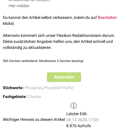
Kaliumphosphat
in einer Lösung lässt sich ein
Phosphatpuffer
mit einem
Sammelnummer E 340 ("Kaliumphosphate"). Die Verbindung wird vor
Hier melden
definierten
pH-Wert
herstellen.
allem als Säureregulator verwendet. Die zugelassenen Höchstmengen
variieren anwendungsabhängig zwischen 0,5 bis 50 g/kg. Die erlaubte
Du kannst den Artikel selbst verbessern, indem du auf
Bearbeiten
Tagesdosis beträgt 70 mg/
kgKG
für die Gesamtmenge aufgenommener
klickst.
Phosphorsäure bzw.
Phosphate
.
Darüber hinaus verwendet man Kaliumdihydrogenphosphat als
Alternativ kümmert sich unser Flexikon-Redaktionsteam darum.
Düngemittel.
Deine zusätzlichen Angaben helfen uns, den Artikel schnell und
vollständig zu aktualisieren:
500
Zeichen verbleibend. Mindestens 5 Zeichen benötigt.
Absenden
Stichworte:
Phosphat
,
Phosphat-Puffer
Fachgebiete:
Chemie
Letzter Edit:
Wichtiger Hinweis zu diesem Artikel
28.12.2020, 17:05
8.876 Aufrufe