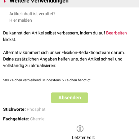
Weitere Verwendungen
Impfstoffen
verwendet. Durch Mischung von
Na
HPO
· 2 H
O (Dihydrat)
Natriumdihydrogenphosphat
und Dinatriumhydrogenphosphat in einer
2
4
2
Dinatriumhydrogenphosphat ist ein Lebensmittelzusatzstoff unter der
Na
HPO
· 7 H
O (Heptahydrat)
Artikelinhalt ist veraltet?
Lösung lässt sich ein
Phosphatpuffer
mit dem
pH-Wert
zwischen 6 und 8
2
4
2
Sammelnummer E 339 ("Natriumphosphate"). Die Verbindung wird als
Na
HPO
· 12 H
O (Dodecahydrat)
Hier melden
herstellen.
2
4
2
Komplexbildner
, Säureregulator und Schmelzsalz verwendet. Die
zugelassenen Höchstmengen variieren anwendungsabhängig zwischen
Du kannst den Artikel selbst verbessern, indem du auf
Bearbeiten
0,5 bis 50 g/kg. Die erlaubte Tagesdosis beträgt 70 mg/
kgKG
für die
klickst.
Gesamtmenge aufgenommener Phosphorsäure bzw.
Phosphate
.
Alternativ kümmert sich unser Flexikon-Redaktionsteam darum.
Deine zusätzlichen Angaben helfen uns, den Artikel schnell und
vollständig zu aktualisieren:
500
Zeichen verbleibend. Mindestens 5 Zeichen benötigt.
Absenden
Stichworte:
Phosphat
Fachgebiete:
Chemie
Letzter Edit: