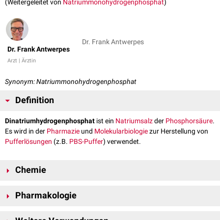
(Weitergeleitet von
Natriummonohydrogenphosphat
)
Dr. Frank Antwerpes
Dr. Frank Antwerpes
Arzt | Ärztin
Synonym: Natriummonohydrogenphosphat
Definition
Dinatriumhydrogenphosphat
ist ein
Natrium
salz
der
Phosphorsäure
.
Es wird in der
Pharmazie
und
Molekularbiologie
zur Herstellung von
Pufferlösungen
(z.B.
PBS-Puffer
) verwendet.
Chemie
Wasserfreies Dinatriumhydrogenphosphat liegt bei Zimmertemperatur
Pharmakologie
als farblose, kristalline,
hygroskopische
Verbindung vor. Die
Summenformel lautet Na
HPO
. Durch Einlagerung von
Kristallwasser
2
4
Dinatriumhydrogenphosphat wird als pH-Puffer in
Arzneimitteln
und
können 3 verschiedene
Hydrate
entstehen: