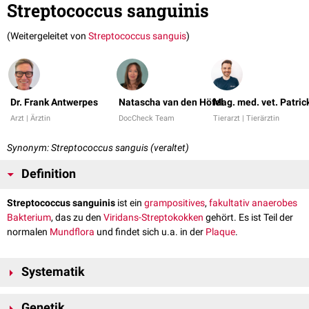
Streptococcus sanguinis
(Weitergeleitet von
Streptococcus sanguis
)
Dr. Frank Antwerpes
Natascha van den Höfel
Mag. med. vet. Patri
Arzt | Ärztin
DocCheck Team
Tierarzt | Tierärztin
Synonym: Streptococcus sanguis (veraltet)
Definition
Streptococcus sanguinis
ist ein
grampositives
,
fakultativ
anaerobes
Bakterium
, das zu den
Viridans-Streptokokken
gehört. Es ist Teil der
normalen
Mundflora
und findet sich u.a. in der
Plaque
.
Systematik
Domäne:
Eubacteria
Genetik
Abteilung:
Firmicutes