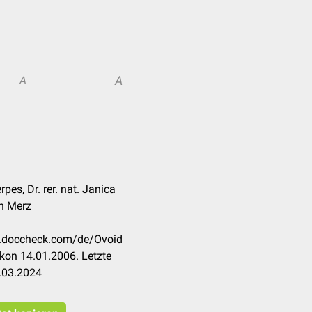
A
A
pes, Dr. rer. nat. Janica
an Merz
on.doccheck.com/de/Ovoid
kon 14.01.2006. Letzte
.03.2024