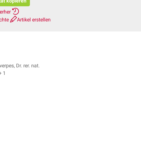
tat kopieren
ierher
ichte
Artikel erstellen
erpes, Dr. rer. nat.
nica Nolte + 1