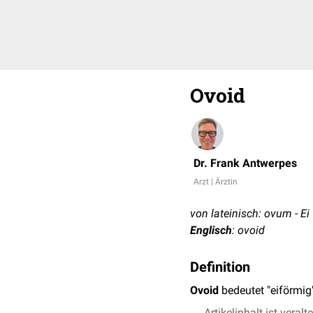
Ovoid
Dr. Frank Antwerpes
Arzt | Ärztin
von lateinisch: ovum - Ei
Englisch
: ovoid
Definition
Ovoid
bedeutet "eiförmig"
Artikelinhalt ist veralt