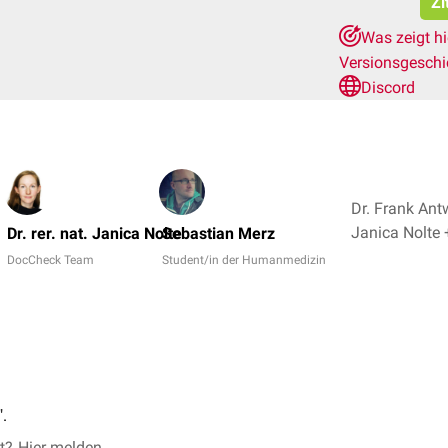
Zi
Was zeigt h
Versionsgesch
Discord
Dr. Frank Antw
Ja
Dr. rer. nat. Janica Nolte
Sebastian Merz
DocCheck Team
Student/in der Humanmedizin
.
et?
Hier melden