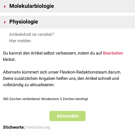
In der
Onkologie
wird der Begriff der Transformation für die
Molekularbiologie
Umwandlung einer normalen
Körperzelle
in eine
Krebszelle
verwendet.
Man spricht dann von einer
malignen Transformation
.
Als
Transformation
wird in der
Molekularbiologie
die
bakterielle
Physiologie
Aufnahme von freier
DNA
aus dem umgebenden Medium (Umwelt)
bezeichnet. Die Transformation ist neben der
Transduktion
und
In der
Physiologie
versteht man unter der Transformation die
Artikelinhalt ist veraltet?
Konjugation
ein weiterer Weg des
horizontalen Gentransfers
zwischen
Umwandlung eines
Sensorpotentials
in ein
Aktionspotential
. Die
Hier melden
Bakterien. Die Fähigkeit eines Bakteriums zur Transformation bezeichnet
Aktionspotentialfrequenz steigt dabei mit der Amplitudengröße des
man als "natürliche Kompetenz".
Sensorpotentials.
Du kannst den Artikel selbst verbessern, indem du auf
Bearbeiten
Die Transformation wurde erstmalig 1928 von Griffith beobachtet und
klickst.
1944 von Avery wissenschaftlich untersucht und belegt.
Alternativ kümmert sich unser Flexikon-Redaktionsteam darum.
Deine zusätzlichen Angaben helfen uns, den Artikel schnell und
vollständig zu aktualisieren:
500
Zeichen verbleibend. Mindestens 5 Zeichen benötigt.
Absenden
Stichworte:
Veränderung