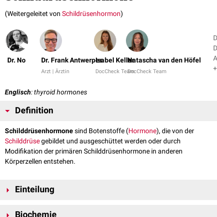
(Weitergeleitet von
Schildrüsenhormon
)
D
D
A
Dr. No
Dr. Frank Antwerpes
Isabel Keller
Natascha van den Höfel
+
Arzt | Ärztin
DocCheck Team
DocCheck Team
Englisch
: thyroid hormones
Definition
Schilddrüsenhormone
sind Botenstoffe (
Hormone
), die von der
Schilddrüse
gebildet und ausgeschüttet werden oder durch
Modifikation der primären Schilddrüsenhormone in anderen
Körperzellen entstehen.
Einteilung
Man unterscheidet Schilddrüsenhormone aus zwei Substanzklassen und
Biochemie
mehreren Unterklassen: