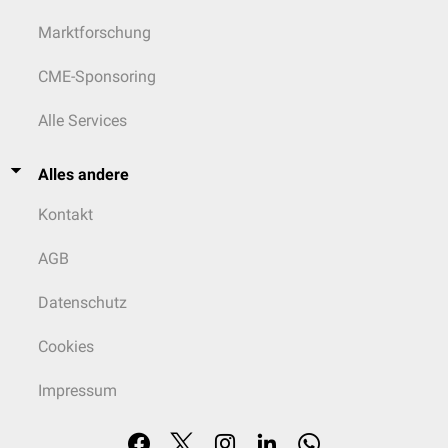
Selen
-abhängig durch
Deiodasen
zum 3- bis 5-fach wirksameren T3
Marktforschung
umgewandelt, das an die nukleären
T3-Rezeptoren
andocken kann. Je
nach Bedarf kann in der Zelle die Umwandlung von T4 entweder in das
CME-Sponsoring
hochwirksame T3 durch 5'-Dejodierung oder in das unwirksame rT3
durch 5-Dejodierung erfolgen. Überschüssiges T3 und rT3 können wieder
Alle Services
an das Blut abgegeben werden.
Alles andere
Kontakt
AGB
Datenschutz
Cookies
Impressum