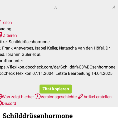
A
A
Teilen
ading...
Zitieren
tikel Schilddrüsenhormone:
. Frank Antwerpes, Isabel Keller, Natascha van den Höfel, Dr.
d. Ibrahim Güler et al.
rufbar unter:
ttps://flexikon.doccheck.com/de/Schilddr%C3%BCsenhormone
cCheck Flexikon 07.11.2004. Letzte Bearbeitung 14.04.2025
Zitat kopieren
Was zeigt hierher
Versionsgeschichte
Artikel erstellen
Discord
Schilddrüsenhormone