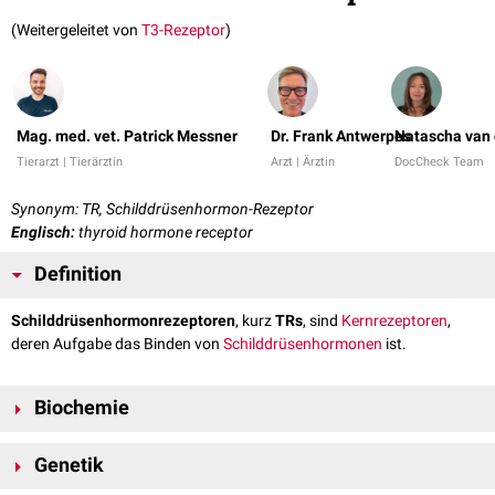
(Weitergeleitet von
T3-Rezeptor
)
Mag. med. vet. Patrick Messner
Dr. Frank Antwerpes
Natascha van 
Tierarzt | Tierärztin
Arzt | Ärztin
DocCheck Team
Synonym:
TR, Schilddrüsenhormon-Rezeptor
Englisch:
thyroid hormone receptor
Definition
Schilddrüsenhormonrezeptoren
, kurz
TRs
, sind
Kernrezeptoren
,
deren Aufgabe das Binden von
Schilddrüsenhormonen
ist.
Biochemie
Schilddrüsenhormonrezeptoren sind im
Zellkern
lokalisiert und bestehen
Genetik
[
1
]
aus 4
Domänen
: