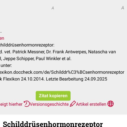
A
A
.
ren
Schilddrüsenhormonrezeptor:
. vet. Patrick Messner, Dr. Frank Antwerpes, Natascha van
, Jeppe Schipper, Paul Winkler et al.
unter:
flexikon.doccheck.com/de/Schilddr%C3%BCsenhormonrezeptor
 Flexikon 24.10.2014. Letzte Bearbeitung 24.09.2025
Zitat kopieren
eigt hierher
Versionsgeschichte
Artikel erstellen
Schilddrüsenhormonrezeptor