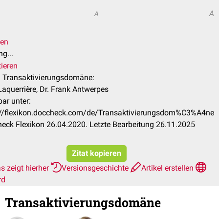
A
A
len
g...
tieren
el Transaktivierungsdomäne:
Laquerrière, Dr. Frank Antwerpes
ar unter:
://flexikon.doccheck.com/de/Transaktivierungsdom%C3%A4ne
eck Flexikon 26.04.2020. Letzte Bearbeitung 26.11.2025
Zitat kopieren
s zeigt hierher
Versionsgeschichte
Artikel erstellen
rd
Transaktivierungsdomäne