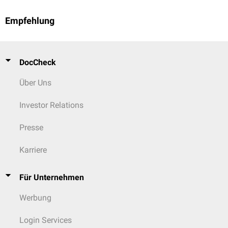
Empfehlung
DocCheck
Über Uns
Investor Relations
Presse
Karriere
Für Unternehmen
Werbung
Login Services