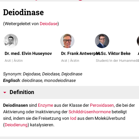
Deiodinase
(Weitergeleitet von
Deiodase
)
Dr. med. Elvin Huseynov
Dr. Frank Antwerpes
M.Sc. Viktor Beke
Arzt | Ärztin
Arzt | Ärztin
Student/in der Humanmediz
Synonym: Dejodase, Deiodase, Dejodinase
Englisch
: deiodinase, monodeiodinase
Definition
Deiodinasen
sind
Enzyme
aus der Klasse der
Peroxidasen
, die bei der
Aktivierung oder Inaktivierung der
Schilddrüsenhormone
beteiligt
sind, indem sie die Freisetzung von
Iod
aus dem Molekülverbund
(
Deiodierung
) katalysieren.