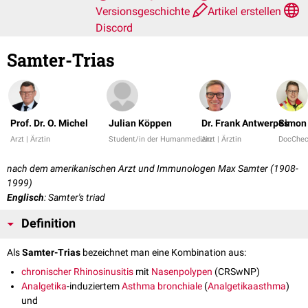
Versionsgeschichte
Artikel erstellen
Discord
Samter-Trias
Prof. Dr. O. Michel
Julian Köppen
Dr. Frank Antwerpes
Simon
Arzt | Ärztin
Student/in der Humanmedizin
Arzt | Ärztin
DocChe
nach dem amerikanischen Arzt und Immunologen Max Samter (1908-
1999)
Englisch
: Samter's triad
Definition
Als
Samter-Trias
bezeichnet man eine Kombination aus:
chronischer
Rhinosinusitis
mit
Nasenpolypen
(CRSwNP)
Analgetika
-induziertem
Asthma bronchiale
(
Analgetikaasthma
)
und