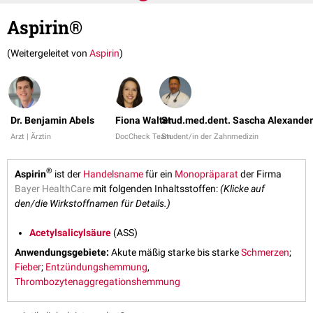
Aspirin®
(Weitergeleitet von
Aspirin
)
Dr. Benjamin Abels
Fiona Walter
Stud.med.dent. Sascha Alexander
Arzt | Ärztin
DocCheck Team
Student/in der Zahnmedizin
®
Aspirin
ist der
Handelsname
für ein
Monopräparat
der Firma
Bayer HealthCare
mit folgenden Inhaltsstoffen:
(Klicke auf
den/die Wirkstoffnamen für Details.)
Acetylsalicylsäure
(ASS)
Anwendungsgebiete:
Akute mäßig starke bis starke
Schmerzen
;
Fieber
;
Entzündungshemmung
,
Thrombozytenaggregationshemmung