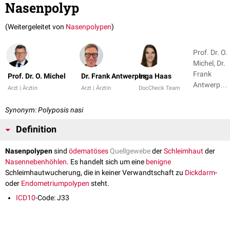
Nasenpolyp
(Weitergeleitet von
Nasenpolypen
)
Prof. Dr. O.
Michel, Dr.
Frank
Prof. Dr. O. Michel
Dr. Frank Antwerpes
Inga Haas
Antwerpes
Arzt | Ärztin
Arzt | Ärztin
DocCheck Team
+ 2
Synonym: Polyposis nasi
Definition
Nasenpolypen
sind
ödematöses
Quellgewebe
der
Schleimhaut
der
Nasennebenhöhlen
. Es handelt sich um eine
benigne
Schleimhautwucherung, die in keiner Verwandtschaft zu
Dickdarm
-
oder
Endometriumpolypen
steht.
ICD10
-Code: J33