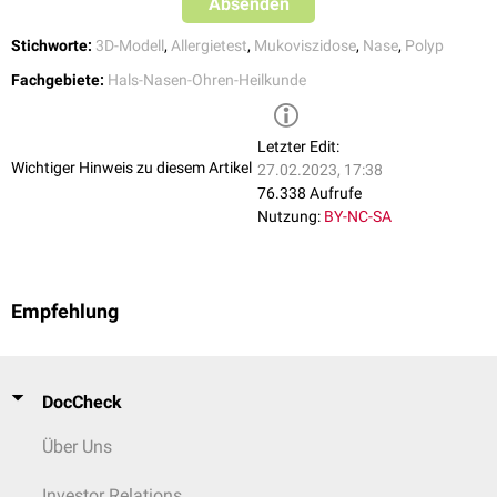
Absenden
Stichworte:
3D-Modell
,
Allergietest
,
Mukoviszidose
,
Nase
,
Polyp
Fachgebiete:
Hals-Nasen-Ohren-Heilkunde
Letzter Edit:
Wichtiger Hinweis zu diesem Artikel
27.02.2023, 17:38
76.338 Aufrufe
Nutzung:
BY-NC-SA
Empfehlung
DocCheck
Über Uns
Investor Relations