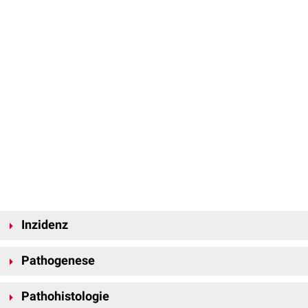
Inzidenz
Nasenpolypen werden in bis 4 % der Normalbevölkerung gefunden.
Pathogenese
Die
Pathogenese
der Nasenpolypen ist noch immer unklar. Sie stehen
Pathohistologie
sehr oft in Zusammenhang mit einer
chronischen Rhinosinusitis
, sodass