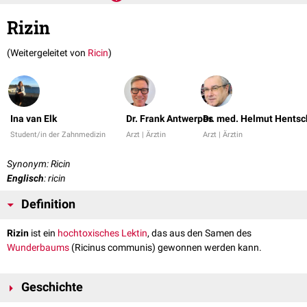
Rizin
(Weitergeleitet von
Ricin
)
Ina van Elk
Dr. Frank Antwerpes
Dr. med. Helmut Hentsc
Student/in der Zahnmedizin
Arzt | Ärztin
Arzt | Ärztin
Synonym: Ricin
Englisch
: ricin
Definition
Rizin
ist ein
hochtoxisches
Lektin
, das aus den Samen des
Wunderbaums
(Ricinus communis) gewonnen werden kann.
Geschichte