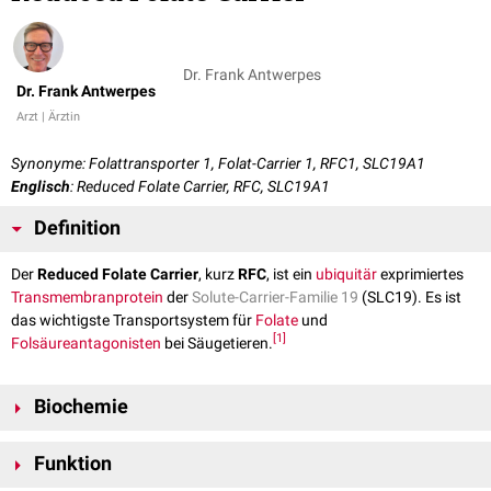
Dr. Frank Antwerpes
Dr. Frank Antwerpes
Arzt | Ärztin
Synonyme: Folattransporter 1, Folat-Carrier 1, RFC1, SLC19A1
Englisch
: Reduced Folate Carrier, RFC, SLC19A1
Definition
Der
Reduced Folate Carrier
, kurz
RFC
, ist ein
ubiquitär
exprimiertes
Transmembranprotein
der
Solute-Carrier-Familie 19
(SLC19). Es ist
das wichtigste Transportsystem für
Folate
und
[
1
]
Folsäureantagonisten
bei Säugetieren.
Biochemie
Der Reduced Folate Carrier wird durch das Gen
SLC19A1
kodiert. Es ist
Funktion
beim Menschen auf
Chromosom 21
am
Genlokus
21q22.3 lokalisiert.
Das reife Protein besteht aus 591
Aminosäuren
mit einem