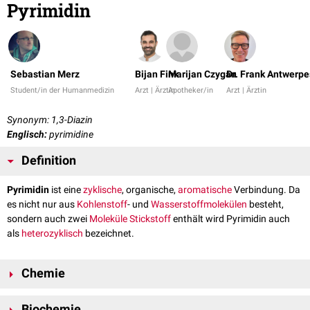
Pyrimidin
Sebastian Merz
Bijan Fink
Marijan Czygan
Dr. Frank Antwerpe
Student/in der Humanmedizin
Arzt | Ärztin
Apotheker/in
Arzt | Ärztin
Synonym: 1,3-Diazin
Englisch:
pyrimidine
Definition
Pyrimidin
ist eine
zyklische
, organische,
aromatische
Verbindung. Da
es nicht nur aus
Kohlenstoff
- und
Wasserstoffmolekülen
besteht,
sondern auch zwei
Moleküle
Stickstoff
enthält wird Pyrimidin auch
als
heterozyklisch
bezeichnet.
Chemie
Pyrimidin ist eine farblose,
kristalline
Verbindung, die sich gut in Wasser
Biochemie