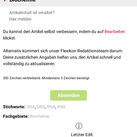
lösen lässt. Der
Schmelzpunkt
liegt bei ca. 20-22 °C. Der
PK
-Wert
liegt
B
bei 12,87. Die
Summenformel
lautet C
H
N
.
4
4
2
Vom Pyrimidin leiten sich viele wichtige Verbindungen und Stoffklassen
Artikelinhalt ist veraltet?
ab. So ist Pyrimidin die Grundlage für die organischen
Basen
Uracil
,
Strukturformel
Hier melden
Thymin
und
Cytosin
, die in der
RNA
und
DNA
vorkommen.
Aber auch in der
Pharmakologie
kommen Pyrimidin-
Derivate
häufig vor.
Du kannst den Artikel selbst verbessern, indem du auf
Bearbeiten
So sind sie Bestandteil von verschiedenen
Diuretika
und
Antibiotika
klickst.
sowie von einigen
Vitaminen
(z.B.
Thiamin
und
Riboflavin
).
Alternativ kümmert sich unser Flexikon-Redaktionsteam darum.
Deine zusätzlichen Angaben helfen uns, den Artikel schnell und
vollständig zu aktualisieren:
500
Zeichen verbleibend. Mindestens 5 Zeichen benötigt.
Absenden
Stichworte:
DNA
,
DNS
,
RNA
,
RNS
Fachgebiete:
Biochemie
Letzter Edit: