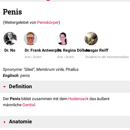
Penis
(Weitergeleitet von
Peniskörper
)
Dr. No
Dr. Frank Antwerpes
Dr. Regina Dölken
Ansgar Reiff
Arzt | Ärztin
Arzt | Ärztin
Student/in der Humanmedizin
Synonyme: "Glied", Membrum virile, Phallus
Englisch
: penis
Definition
Der
Penis
bildet zusammen mit dem
Hodensack
das äußere
männliche
Genital
.
Anatomie