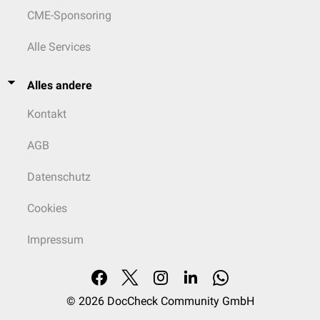
Dimensionen
CME-Sponsoring
Ein durchschnittlicher Penis ist im erschlafften Zustand zwischen 7 und
10 cm lang. Im erigierten Zustand schwankt die Länge zwischen 12 und
Alle Services
18 cm. Zur Messung des erigierten Penis wird ein Lineal an der
dorsalen
Seite der Peniswurzel angesetzt und bis zur Spitze der Glans penis
Alles andere
gemessen. Der Penisumfang zeigt ebenfalls starke
interindividuelle
Unterschiede. Er liegt etwa zwischen 9 und 13 cm.
Kontakt
Arterielle Versorgung
AGB
Die arterielle Blutversorgung des Penis erfolgt über die
Arteria pudenda
interna
und ihre Äste:
Datenschutz
Arteria bulbi urethrae
Arteria urethralis
Cookies
Arteria dorsalis penis
Arteria penis profunda
Impressum
Venöse Versorgung
Venös wird der Penis über ein tiefes und ein oberflächliches System
drainiert:
© 2026
DocCheck Community GmbH
Vena dorsalis penis profunda
: Sie fließt ab in die
Plexus venosus