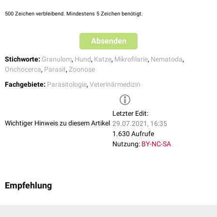
500
Zeichen verbleibend. Mindestens 5 Zeichen benötigt.
Absenden
Stichworte:
Granulom
,
Hund
,
Katze
,
Mikrofilarie
,
Nematoda
,
Onchocerca
,
Parasit
,
Zoonose
Fachgebiete:
Parasitologie
,
Veterinärmedizin
Letzter Edit:
Wichtiger Hinweis zu diesem Artikel
29.07.2021, 16:35
1.630 Aufrufe
Nutzung:
BY-NC-SA
Empfehlung