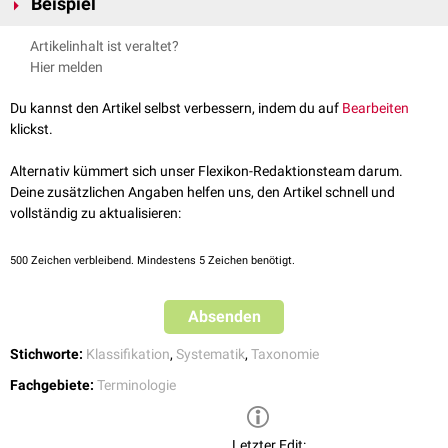
Beispiel
Reich
:
Eukaryota
Artikelinhalt ist veraltet?
Unterreich
:
Animalia
Hier melden
Stamm
:
Arthropoda
Unterstamm
:
Mandibulata
Du kannst den Artikel selbst verbessern, indem du auf
Bearbeiten
Klasse
:
Insecta
klickst.
Ordnung
:
Diptera
Unterordnung:
Brachycera
Alternativ kümmert sich unser Flexikon-Redaktionsteam darum.
Familie
:
Oestridae
Deine zusätzlichen Angaben helfen uns, den Artikel schnell und
vollständig zu aktualisieren:
500
Zeichen verbleibend. Mindestens 5 Zeichen benötigt.
Absenden
Stichworte:
Klassifikation
,
Systematik
,
Taxonomie
Fachgebiete:
Terminologie
Letzter Edit: