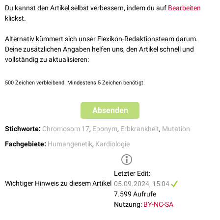
Betablocker
(ARVCM). Diese zeigt sich durch regelmäßige kardiale
Synkopen
,
Du kannst den Artikel selbst verbessern, indem du auf
Bearbeiten
ACE-Hemmer
Schwindel
,
Tachykardien
und einer
Rechtsherzinsuffizienz
. Folge ist
klickst.
Herztransplantation
nicht selten der plötzliche
Herztod
.
Die
Therapie
zielt auf eine Verhinderung des plötzlichen Herztodes ab.
Alternativ kümmert sich unser Flexikon-Redaktionsteam darum.
Deine zusätzlichen Angaben helfen uns, den Artikel schnell und
vollständig zu aktualisieren:
500
Zeichen verbleibend. Mindestens 5 Zeichen benötigt.
Absenden
Stichworte:
Chromosom 17
,
Eponym
,
Erbkrankheit
,
Mutation
Fachgebiete:
Humangenetik
,
Kardiologie
Letzter Edit:
Wichtiger Hinweis zu diesem Artikel
05.09.2024, 15:04
7.599 Aufrufe
Nutzung:
BY-NC-SA