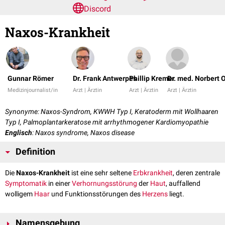
Discord
Naxos-Krankheit
Gunnar Römer
Dr. Frank Antwerpes
Phillip Kremer
Dr. med. Norbert 
Medizinjournalist/in
Arzt | Ärztin
Arzt | Ärztin
Arzt | Ärztin
Synonyme: Naxos-Syndrom, KWWH Typ I, Keratoderm mit Wollhaaren
Typ I, Palmoplantarkeratose mit arrhythmogener Kardiomyopathie
Englisch
: Naxos syndrome, Naxos disease
Definition
Die
Naxos-Krankheit
ist eine sehr seltene
Erbkrankheit
, deren zentrale
Symptomatik
in einer
Verhornungsstörung
der
Haut
, auffallend
wolligem
Haar
und Funktionsstörungen des
Herzens
liegt.
Namensgebung