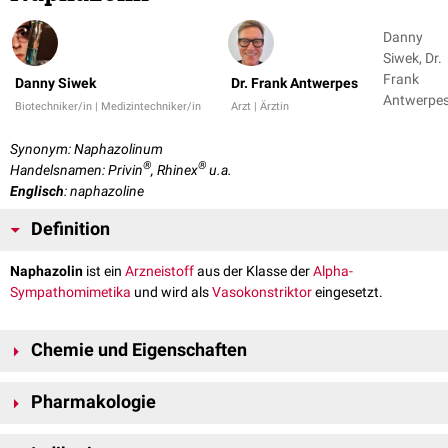
Danny
Siwek, Dr.
Frank
Danny Siwek
Dr. Frank Antwerpes
Antwerpe
Biotechniker/in | Medizintechniker/in
Arzt | Ärztin
Synonym: Naphazolinum
®
®
Handelsnamen: Privin
, Rhinex
u.a.
Englisch
: naphazoline
Definition
Naphazolin
ist ein
Arzneistoff
aus der Klasse der
Alpha-
Sympathomimetika
und wird als
Vasokonstriktor
eingesetzt.
Chemie und Eigenschaften
Naphazolin besitzt die
Summenformel
C
H
N
. Die chemische
14
14
2
Pharmakologie
Bezeichnung (IUPAC) lautet 2-(1-Naphthylmethyl)-4,5-dihydroimidazol.
Das
Europäische Arzneibuch
führt Naphazolin in Form folgender
Salze
:
Naphazolin wirkt als direktes
Sympathomimetikum
durch einen