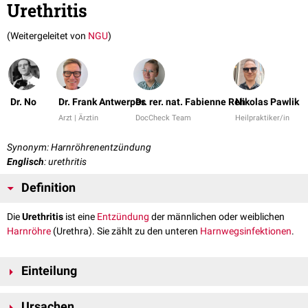
Urethritis
(Weitergeleitet von
NGU
)
Dr. No
Dr. Frank Antwerpes
Dr. rer. nat. Fabienne Reh
Nikolas Pawlik
Arzt | Ärztin
DocCheck Team
Heilpraktiker/in
Synonym: Harnröhrenentzündung
Englisch
: urethritis
Definition
Die
Urethritis
ist eine
Entzündung
der männlichen oder weiblichen
Harnröhre
(Urethra). Sie zählt zu den unteren
Harnwegsinfektionen
.
Einteilung
...nach Ursache
Ursachen