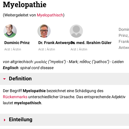
Myelopathie
(Weitergeleitet von
Myelopathisch
)
Domin
Prinz,
Frank
Dominic Prinz
Dr. Frank Antwerpes
Dr. med. Ibrahim Güler
Antw
Arzt | Ärztin
Arzt | Ärztin
Arzt | Ärztin
+ 2
von altgriechisch: μυελός ("myelos") - Mark; πᾰ́θος ("pathos") - Leiden
Englisch
: spinal cord disease
Definition
Der Begriff
Myelopathie
bezeichnet eine Schädigung des
Rückenmarks
unterschiedlicher Ursache. Das entsprechende Adjektiv
lautet
myelopathisch
.
Einteilung
Myelopathien können nach ihrer
Genese
, ihrem Verlauf und ihrer