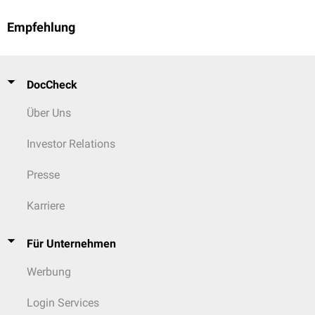
Empfehlung
DocCheck
Über Uns
Investor Relations
Presse
Karriere
Für Unternehmen
Werbung
Login Services