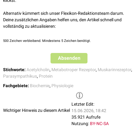
klickst.
einer gesteigerten
Pepsinogen
-Sekretion an den Hauptzellen des
Magens.
Alternativ kümmert sich unser Flexikon-Redaktionsteam darum.
Speicheldrüsen
: Hier führt die erhöhte Calciumkonzentration zu
Deine zusätzlichen Angaben helfen uns, den Artikel schnell und
einem vermehrten
Chlorid
-Ausstrom aus den
CFTR-Kanälen
.
Wasser
vollständig zu aktualisieren:
-
folgt dem Cl
-
Gradienten
, sodass der
Speichel
wässriger wird.
Auge
: Im
Auge
spielt der M
-Rezeptor bei der Vermittlung der
3
500
Zeichen verbleibend. Mindestens 5 Zeichen benötigt.
Akkommodation
eine Rolle.
Pankreas
: Zusätzlich zum
CCK1-Rezeptor
ist der M3-Rezeptor für die
Sekretion
von
Verdauungsenzymen
verantwortlich. Darüber hinaus
Absenden
ist er an der Sekretion von
Insulin
aus den
B-Zellen
des Pankreas
beteiligt.
Stichworte:
Acetylcholin
,
Metabotroper Rezeptor
,
Muskarinrezeptor
,
Schweißdrüsen
: Obwohl die Schweißdrüsen
sympathischer
Kontrolle
Parasympathikus
,
Protein
unterliegen, besitzen sie keine
adrenergen
Rezeptoren, sondern ihre
Fachgebiete:
Biochemie
,
Physiologie
Erregung erfolgt über
Acetylcholin
am M3-Rezeptor.
Letzter Edit:
Wichtiger Hinweis zu diesem Artikel
15.06.2026, 18:42
35.921 Aufrufe
Nutzung:
BY-NC-SA