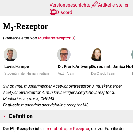
Versionsgeschichte
Artikel erstellen
Discord
M
-Rezeptor
3
(Weitergeleitet von
Muskarinrezeptor 3
)
Lovis Hampe
Dr. Frank Antwerpes
Dr. rer. nat. Janica No
Student/in der Humanmedizin
Arzt | Ärztin
DocCheck Team
Synonyme: muskarinischer Acetylcholinrezeptor 3, muskarinerger
Acetylcholinrezeptor 3, muskarinartiger Acetylcholinrezptor 3,
Muskarinrezeptor 3, CHRM3
Englisch:
muscarinic acetylcholine receptor M3
Definition
Der
M
-Rezeptor
ist ein
metabotroper
Rezeptor
, der zur Familie der
3