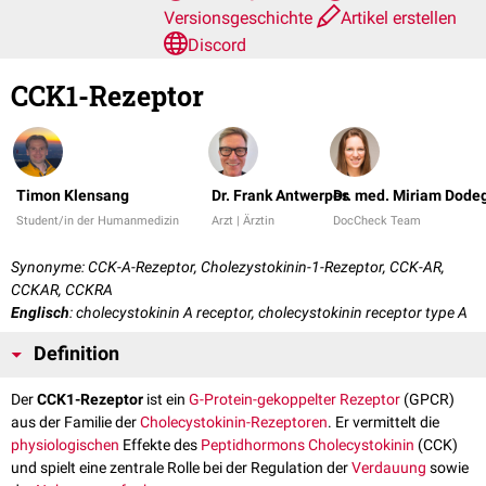
Versionsgeschichte
Artikel erstellen
Discord
CCK1-Rezeptor
Timon Klensang
Dr. Frank Antwerpes
Dr. med. Miriam Dode
Student/in der Humanmedizin
Arzt | Ärztin
DocCheck Team
Synonyme: CCK-A-Rezeptor, Cholezystokinin-1-Rezeptor, CCK-AR,
CCKAR, CCKRA
Englisch
: cholecystokinin A receptor, cholecystokinin receptor type A
Definition
Der
CCK1-Rezeptor
ist ein
G-Protein-gekoppelter Rezeptor
(GPCR)
aus der Familie der
Cholecystokinin-Rezeptoren
. Er vermittelt die
physiologischen
Effekte des
Peptidhormons
Cholecystokinin
(CCK)
und spielt eine zentrale Rolle bei der Regulation der
Verdauung
sowie