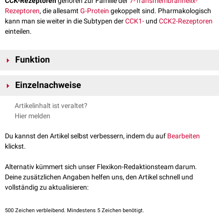
CCK-Rezeptoren
gehören zur Familie der
7-Transmembranhelix-
Rezeptoren
, die allesamt
G-Protein
gekoppelt sind. Pharmakologisch
kann man sie weiter in die Subtypen der
CCK1-
und
CCK2-Rezeptoren
einteilen.
Funktion
Beide Rezeptor-Subtypen führen zur Aktivierung der
Phospholipase C
,
Einzelnachweise
was zur einer Erhöhung der intrazellulären
Calciumkonzentration
führt.
Während der CCK1-Rezeptor spezifisch das
Peptidhormon
↑
Hans-Christian Pape, Armin Kurtz, Stefan Silbernagl: Physiologie.
Artikelinhalt ist veraltet?
Cholecystokinin
(CCK) bindet, kann der CCK2-Rezeptor neben CCK auch
10., vollständig überarbeitete und erweiterte Auflage. Thieme, 2023,
Hier melden
durch
Gastrin
aktiviert werden. Der Grund dafür ist eine identische
ISBN 978-3-13-244608-3.
aktivierende Domäne beider
Peptidhormone
, das
Tetrapeptid
-
Trp
-
Met
-
[
1
]
Du kannst den Artikel selbst verbessern, indem du auf
Bearbeiten
Asp
-
Phe
-NH
.
2
klickst.
CCK-Rezeptoren sind vor allen im
Pankreas
anzutreffen, wo sie die
Acetylcholinsekretion
beeinflussen. Außerdem findet man sie an den
Alternativ kümmert sich unser Flexikon-Redaktionsteam darum.
Belegzellen
des Magens. Dort bewirken sie eine vermehrte Sekretion von
Deine zusätzlichen Angaben helfen uns, den Artikel schnell und
Magensäure
.
vollständig zu aktualisieren:
500
Zeichen verbleibend. Mindestens 5 Zeichen benötigt.