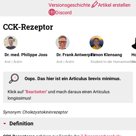
Versionsgeschichte
Artikel erstellen
Discord
CCK-Rezeptor
Dr. med. Philippe Joss
Dr. Frank Antwerpes
Timon Klensang
Ho
Arzt | Ärztin
Arzt | Ärztin
Student/in der Humanmedizin
St
Oops. Das hier ist ein Articulus brevis minimus.
Klick auf
"Bearbeiten"
und mach daraus einen Articulus
longissimus!
Synonym: Cholezystokininrezeptor
Definition