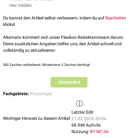
vergleiche hierzu:
Hier melden
Nervensystem
getriggert wird. Dem
Parasympathikus
wird dabei eine
Darmatonie
fördernde Wirkung, dem
Sympathikus
eine hemmende Wirkung
Ileus
Du kannst den Artikel selbst verbessern, indem du auf
Bearbeiten
zugesprochen.
Obstipation
klickst.
Entsprechend der unterschiedlichen Muskelschichten des Darmes kann
die mukosale Motilität, die der Resorption der Nahrungsbestandteile
Alternativ kümmert sich unser Flexikon-Redaktionsteam darum.
dient (z.B.
Zottenpumpe
des
Dünndarms
) von der Motilität der äußeren
Deine zusätzlichen Angaben helfen uns, den Artikel schnell und
Muskulatur abgegrenzt werden, deren Funktion in der Durchmischung
vollständig zu aktualisieren:
und dem
aboralen
Transport des
Chymus
besteht.
Entsprechend der Gliederung der Tunica muscularis in eine innere Ring-
500
Zeichen verbleibend. Mindestens 5 Zeichen benötigt.
und eine äußere Längsmuskelschicht bestehen unterschiedliche
Kontraktionsmuster. Hierzu zählen:
Absenden
die tonischen Kontraktionen der
Sphinkteren
propulsive
und nicht-propulsive
Peristaltik
Fachgebiete:
Physiologie
Segmentationen
und
Pendelbewegungen
Letzter Edit:
Wichtiger Hinweis zu diesem Artikel
21.03.2024, 09:04
68.946 Aufrufe
Nutzung:
BY-NC-SA