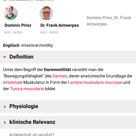
Dominic Prinz, Dr. Frank
Antwerpes
Dominic Prinz
Dr. Frank Antwerpes
Arzt | Ärztin
Arzt | Ärztin
Englisch
: intestinal motility
Definition
Unter dem Begriff der
Darmmotilität
versteht man die
"Bewegungsfähigkeit" des
Darmes
, deren anatomische Grundlage die
intestinale
Muskulatur in Form der
Lamina muscularis mucosae
und
der
Tunica muscularis
bildet.
Physiologie
Die
glatte Muskulatur
des Darmes unterliegt der autonomen Regulation
klinische Relevanz
durch das
enterische Nervensystem
, dessen Aktivität durch
Spontanentladungen spezialisierter Schrittmacherzellen (
Cajal-Zelle
),
Störungen der Darmmotilität sind Ursache verschiedener Erkrankungen.
Artikelinhalt ist veraltet?
lokale
Reflexe
(z.B. Dehnung),
Enteropeptide
und das
vegetative