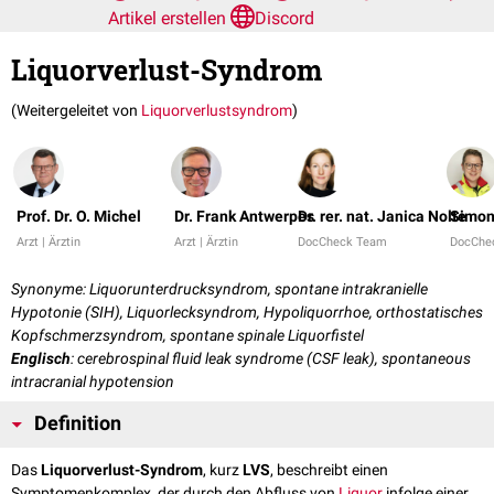
Artikel erstellen
Discord
Liquorverlust-Syndrom
(Weitergeleitet von
Liquorverlustsyndrom
)
Prof. Dr. O. Michel
Dr. Frank Antwerpes
Dr. rer. nat. Janica Nolte
Simon
Arzt | Ärztin
Arzt | Ärztin
DocCheck Team
DocChe
Synonyme: Liquorunterdrucksyndrom, spontane intrakranielle
Hypotonie (SIH), Liquorlecksyndrom, Hypoliquorrhoe, orthostatisches
Kopfschmerzsyndrom, spontane spinale Liquorfistel
Englisch
: cerebrospinal fluid leak syndrome (CSF leak), spontaneous
intracranial hypotension
Definition
Das
Liquorverlust-Syndrom
, kurz
LVS
, beschreibt einen
Symptomenkomplex, der durch den Abfluss von
Liquor
infolge einer