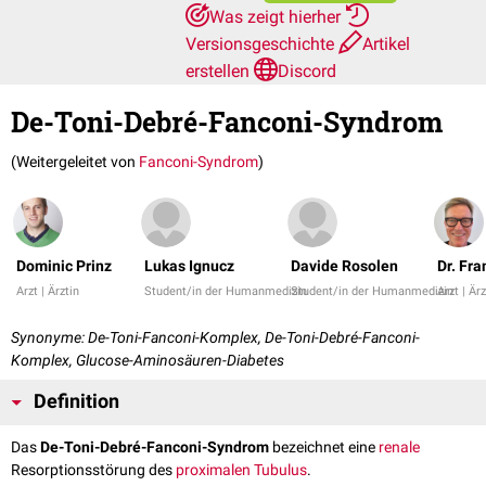
Was zeigt hierher
Versionsgeschichte
Artikel
erstellen
Discord
De-Toni-Debré-Fanconi-Syndrom
(Weitergeleitet von
Fanconi-Syndrom
)
Dominic Prinz
Lukas Ignucz
Davide Rosolen
Dr. Fr
Arzt | Ärztin
Student/in der Humanmedizin
Student/in der Humanmedizin
Arzt | Ärz
Synonyme: De-Toni-Fanconi-Komplex, De-Toni-Debré-Fanconi-
Komplex, Glucose-Aminosäuren-Diabetes
Definition
Das
De-Toni-Debré-Fanconi-Syndrom
bezeichnet eine
renale
Resorptionsstörung des
proximalen Tubulus
.