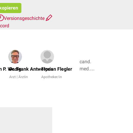
 kopieren
Versionsgeschichte
scord
cand.
med.
n P. Wedig
Dr. Frank Antwerpes
Florian Flegler
Nikola
Arzt | Ärztin
Apotheker/in
Schuster,
Dr. rer.
nat.
Fabienne
Reh + 6