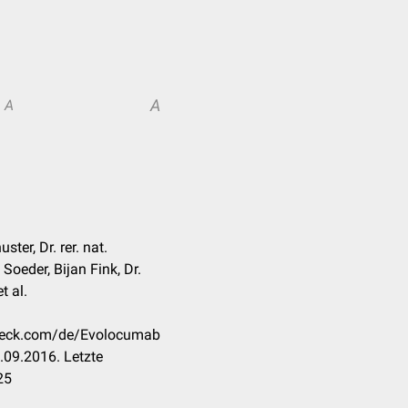
A
A
ter, Dr. rer. nat.
oeder, Bijan Fink, Dr.
t al.
check.com/de/Evolocumab
.09.2016. Letzte
25