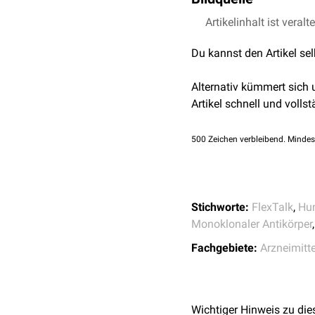
Artikelinhalt ist veralt
Bildquelle Podcast:
Du kannst den Artikel se
Alternativ kümmert sich
Artikel schnell und vollst
500
Zeichen verbleibend. Mindes
Stichworte:
FlexTalk
,
Hum
Monoklonaler Antikörper
Fachgebiete:
Arzneimitte
Wichtiger Hinweis zu die