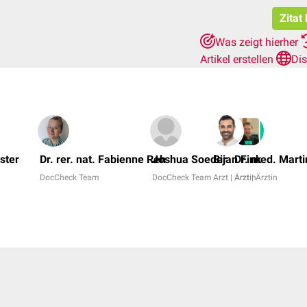
Zitat
Was zeigt hierher
Artikel erstellen
Di
ster
Dr. rer. nat. Fabienne Reh
Joshua Soeder
Bijan Fink
Dr. med. Marti
DocCheck Team
DocCheck Team
Arzt | Ärztin
Arzt | Ärztin