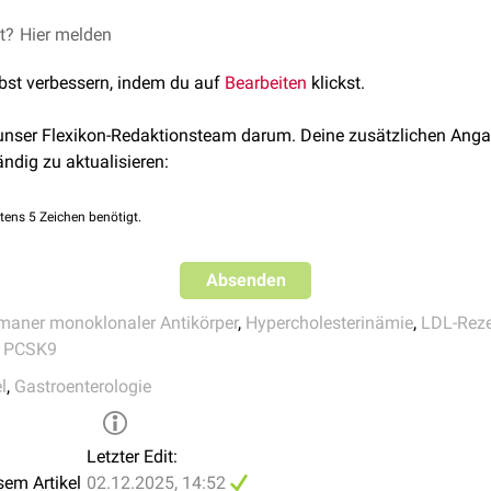
et?
 ChatGPT (DocCheck)
Hier melden
lbst verbessern, indem du auf
Bearbeiten
klickst.
 unser Flexikon-Redaktionsteam darum. Deine zusätzlichen Anga
ändig zu aktualisieren:
tens 5 Zeichen benötigt.
Absenden
aner monoklonaler Antikörper
,
Hypercholesterinämie
,
LDL-Reze
,
PCSK9
l
,
Gastroenterologie
Letzter Edit:
sem Artikel
02.12.2025, 14:52