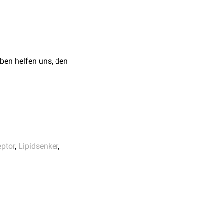
ben helfen uns, den
ptor
,
Lipidsenker
,