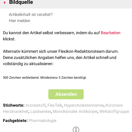
Bildquelle
PCSK9
, Atherosclerosis Plus, 2025
, Nat Rev Cardiol, 2021
↑
Clewe et al.,
Population pharmacokinetics of a novel PCSK9
Bildquelle Podcast: ChatGPT (DocCheck)
Artikelinhalt ist veraltet?
antisense oligonucleotide
, British journal of clinical pharmacology,
FlexTalk - Lipoproteine
Hier melden
2024
Du kannst den Artikel selbst verbessern, indem du auf
Bearbeiten
klickst.
Alternativ kümmert sich unser Flexikon-Redaktionsteam darum.
Deine zusätzlichen Angaben helfen uns, den Artikel schnell und
vollständig zu aktualisieren:
500
Zeichen verbleibend. Mindestens 5 Zeichen benötigt.
Absenden
Stichworte:
Arzneistoff
,
FlexTalk
,
Hypercholesterinämie
,
Koronare
Herzkrankheit
,
Lipidsenker
,
Monoklonaler Antikörper
,
Wirkstoffgruppe
Fachgebiete:
Pharmakologie