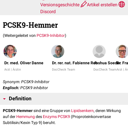
Versionsgeschichte
Artikel erstellen
Discord
PCSK9-Hemmer
(Weitergeleitet von
PCSK9-Inhibitor
)
Dr. med. Oliver Danne
Dr. rer. nat. Fabienne Reh
Joshua Soeder
Dr. F
Arzt | Ärztin
DocCheck Team
DocCheck Team
Arzt | Ä
Synonym: PCSK9-Inhibitor
Englisch:
PCSK9 inhibitor
Definition
PCSK9-Hemmer
sind eine Gruppe von
Lipidsenkern
, deren Wirkung
auf der
Hemmung
des
Enzyms
PCSK9
(Proproteinkonvertase
Subtilisin/Kexin Typ 9) beruht.