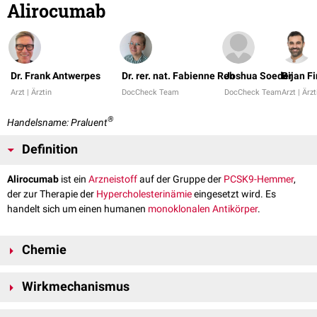
Alirocumab
Dr. Frank Antwerpes
Dr. rer. nat. Fabienne Reh
Joshua Soeder
Bijan F
Arzt | Ärztin
DocCheck Team
DocCheck Team
Arzt | Ärzt
®
Handelsname: Praluent
Definition
Alirocumab
ist ein
Arzneistoff
auf der Gruppe der
PCSK9-Hemmer
,
der zur Therapie der
Hypercholesterinämie
eingesetzt wird. Es
handelt sich um einen humanen
monoklonalen Antikörper
.
Chemie
Alirocumab ist ein vollhumaner monoklonaler Antiköper vom
Isotyp
Wirkmechanismus
IgG1
. Das
Molekulargewicht
beträgt rund 146
kDa
. Der Wirkstoff besteht
aus zwei schweren Ketten, die durch
Disulfidbrücken
untereinander und
Alirocumab ist ein Hemmstoff des
Enzyms
PCSK9
, die an der Regulation