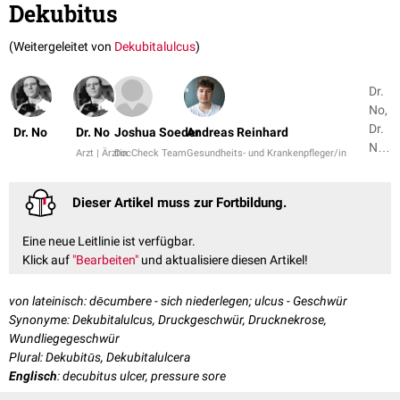
Dekubitus
(Weitergeleitet von
Dekubitalulcus
)
Dr.
No,
Dr.
Dr. No
Dr. No
Joshua Soeder
Andreas Reinhard
No
Arzt | Ärztin
DocCheck Team
Gesundheits- und Krankenpfleger/in
+
22
Dieser Artikel muss zur Fortbildung.
Eine neue Leitlinie ist verfügbar.
Klick auf
"Bearbeiten"
und aktualisiere diesen Artikel!
von lateinisch: dēcumbere - sich niederlegen; ulcus - Geschwür
Synonyme: Dekubitalulcus, Druckgeschwür, Drucknekrose,
Wundliegegeschwür
Plural: Dekubitūs, Dekubitalulcera
Englisch
: decubitus ulcer, pressure sore