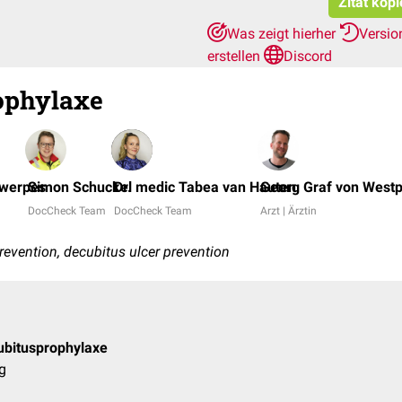
Zitat kop
Was zeigt hierher
Versio
erstellen
Discord
ophylaxe
twerpes
Simon Schuckel
Dr. medic Tabea van Hauten
Georg Graf von West
DocCheck Team
DocCheck Team
Arzt | Ärztin
prevention, decubitus ulcer prevention
ubitusprophylaxe
g