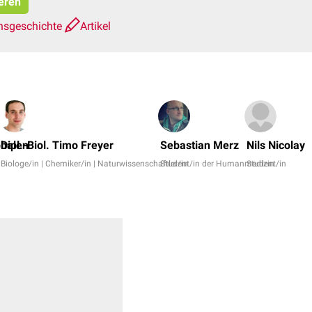
ieren
nsgeschichte
Artikel
phalen
Dipl.-Biol. Timo Freyer
Sebastian Merz
Nils Nicolay
Biologe/in | Chemiker/in | Naturwissenschaftler/in
Student/in der Humanmedizin
Student/in