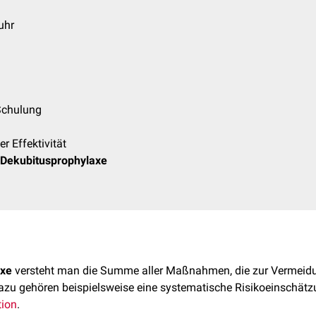
uhr
Schulung
r Effektivität
 Dekubitusprophylaxe
axe
versteht man die Summe aller Maßnahmen, die zur Vermeid
u gehören beispielsweise eine systematische Risikoeinschätzu
tion
.