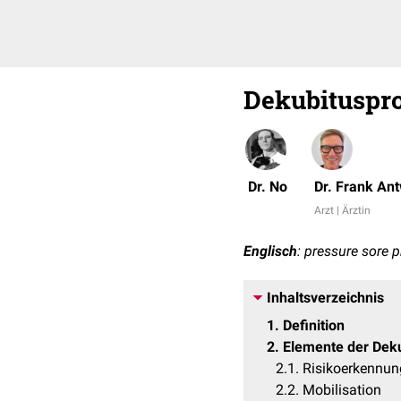
Dekubituspr
Dr. No
Dr. Frank An
Arzt | Ärztin
Englisch
: pressure sore 
Inhaltsverzeichnis
1
Definition
2
Elemente der Dek
2.1
Risikoerkennun
2.2
Mobilisation