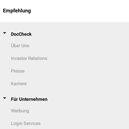
Empfehlung
DocCheck
Über Uns
Investor Relations
Presse
Karriere
Für Unternehmen
Werbung
Login Services