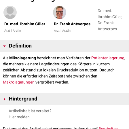
Dr. med.
Ibrahim Güler,
Dr. Frank
Dr. med. Ibrahim Güler
Dr. Frank Antwerpes
Antwerpes
Arzt | Ärztin
Arzt | Ärztin
Definition
Als
Mikrolagerung
bezeichnet man Verfahren der
Patientenlagerung
,
die mehrere kleinere Lageänderungen des Körpers in kurzem
zeitlichen Abstand zur lokalen Druckreduktion nutzen. Dadurch
können die erforderlichen Zeitabstände zwischen den
Makrolagerungen
vergrößert werden.
Hintergrund
Eine Mikrolagerung kann beispielweise durch das kurzfristige Unterlegen
Artikelinhalt ist veraltet?
von gerollten Handtüchern unter das
Becken
oder eine
Schulter
erzielt
Hier melden
werden. Darüber hinaus ist der Einsatz von
Wechseldruckmatratzen
möglich, die den Auflagedruck durch aufblasbare Luftkammern
Du kannst den Artikel selbst verbessern, indem du auf
Bearbeiten