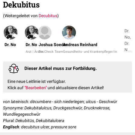
Dekubitus
(Weitergeleitet von
Decubitus
)
Dr.
No,
Dr.
Dr. No
Dr. No
Joshua Soeder
Andreas Reinhard
No
Arzt | Ärztin
DocCheck Team
Gesundheits- und Krankenpfleger/in
+
22
Dieser Artikel muss zur Fortbildung.
Eine neue Leitlinie ist verfügbar.
Klick auf
"Bearbeiten"
und aktualisiere diesen Artikel!
von lateinisch: dēcumbere - sich niederlegen; ulcus - Geschwür
Synonyme: Dekubitalulcus, Druckgeschwür, Drucknekrose,
Wundliegegeschwür
Plural: Dekubitūs, Dekubitalulcera
Englisch
: decubitus ulcer, pressure sore