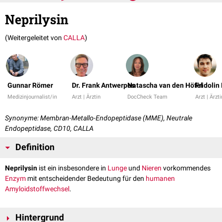
Neprilysin
(Weitergeleitet von
CALLA
)
Gunnar Römer
Dr. Frank Antwerpes
Natascha van den Höfel
Fridolin
Medizinjournalist/in
Arzt | Ärztin
DocCheck Team
Arzt | Ärzti
Synonyme: Membran-Metallo-Endopeptidase (MME), Neutrale
Endopeptidase, CD10, CALLA
Definition
Neprilysin
ist ein insbesondere in
Lunge
und
Nieren
vorkommendes
Enzym
mit entscheidender Bedeutung für den
humanen
Amyloidstoffwechsel
.
Hintergrund